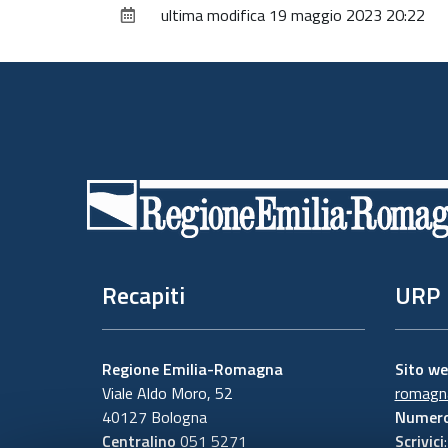
ultima modifica
19 maggio 2023 20:22
Piè
di
pagina
Recapiti
URP
Regione Emilia-Romagna
Sito w
Viale Aldo Moro, 52
romagna
40127 Bologna
Numero
Centralino
051 5271
Scrivici