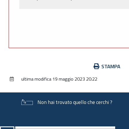
Azioni
STAMPA
sul
ultima modifica
19 maggio 2023 20:22
documento
Non hai trovato quello che cerchi ?
Piè
di