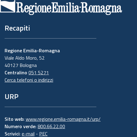
pagina
Recapiti
Regione Emilia-Romagna
Viale Aldo Moro, 52
40127 Bologna
Centralino
051 5271
Cerca telefoni o indirizzi
URP
Sito web:
www.regione.emilia-romagna.it/urp/
Numero verde:
800.66.22.00
Scrivici
:
e-mail
-
PEC