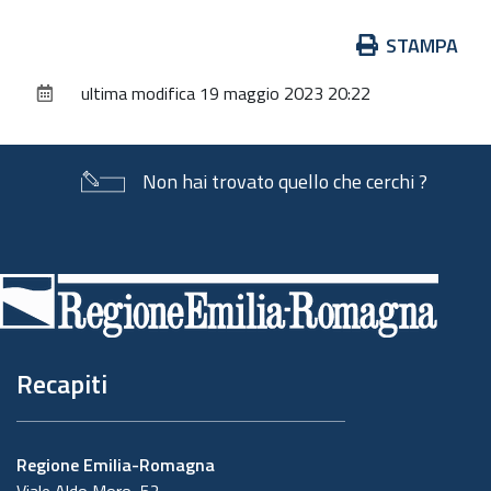
Azioni
STAMPA
sul
ultima modifica
19 maggio 2023 20:22
documento
Non hai trovato quello che cerchi ?
Piè
di
pagina
Recapiti
Regione Emilia-Romagna