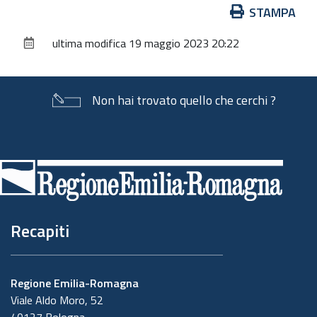
Azioni
STAMPA
sul
ultima modifica
19 maggio 2023 20:22
documento
Non hai trovato quello che cerchi ?
Piè
di
pagina
Recapiti
Regione Emilia-Romagna
Viale Aldo Moro, 52
40127 Bologna