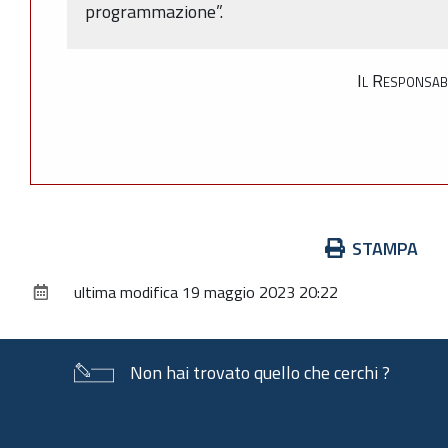
programmazione”.
Il Responsab
Azioni
STAMPA
sul
ultima modifica
19 maggio 2023 20:22
documento
Non hai trovato quello che cerchi ?
Piè