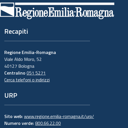
di
pagina
Recapiti
Regione Emilia-Romagna
Viale Aldo Moro, 52
40127 Bologna
Centralino
051 5271
Cerca telefoni o indirizzi
URP
Sito web:
www.regione.emilia-romagna.it/urp/
Numero verde:
800.66.22.00