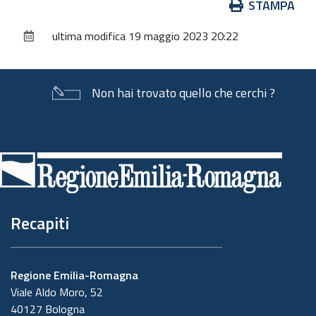
Azioni
STAMPA
sul
ultima modifica
19 maggio 2023 20:22
documento
Non hai trovato quello che cerchi ?
Piè
di
pagina
Recapiti
Regione Emilia-Romagna
Viale Aldo Moro, 52
40127 Bologna