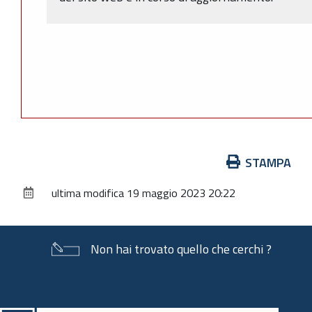
Azioni
STAMPA
sul
ultima modifica
19 maggio 2023 20:22
documento
Non hai trovato quello che cerchi ?
Piè
di