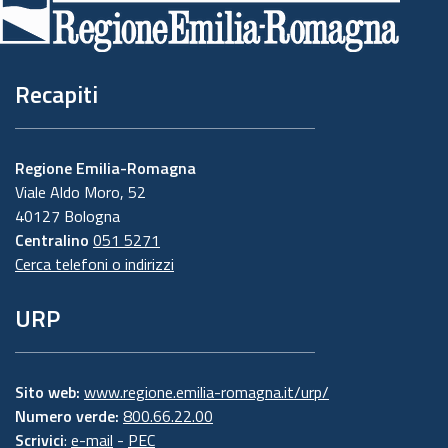
pagina
Recapiti
Regione Emilia-Romagna
Viale Aldo Moro, 52
40127 Bologna
Centralino
051 5271
Cerca telefoni o indirizzi
URP
Sito web:
www.regione.emilia-romagna.it/urp/
Numero verde:
800.66.22.00
Scrivici
:
e-mail
-
PEC