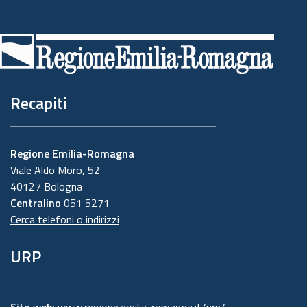
Piè
di
pagina
Recapiti
Regione Emilia-Romagna
Viale Aldo Moro, 52
40127 Bologna
Centralino
051 5271
Cerca telefoni o indirizzi
URP
Sito web:
www.regione.emilia-romagna.it/urp/