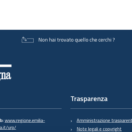
Non hai trovato quello che cerchi ?
Trasparenza
eb:
www.regione.emilia-
Amministrazione trasparen
.it/urp/
Note legali e copyright