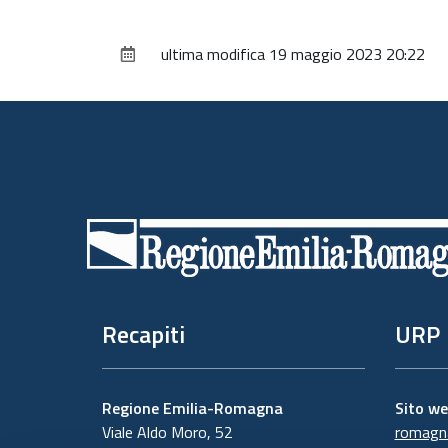
ultima modifica
19 maggio 2023 20:22
Piè
di
pagina
Recapiti
URP
Regione Emilia-Romagna
Sito w
Viale Aldo Moro, 52
romagna