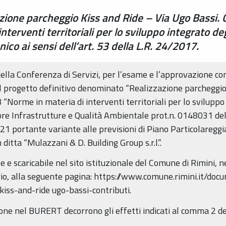
zione parcheggio Kiss and Ride – Via Ugo Bassi. 
erventi territoriali per lo sviluppo integrato degl
co ai sensi dell’art. 53 della L.R. 24/2017.
della Conferenza di Servizi, per l’esame e l’approvazione co
del progetto definitivo denominato “Realizzazione parcheggio
Norme in materia di interventi territoriali per lo sviluppo in
ore Infrastrutture e Qualità Ambientale prot.n. 0148031 de
1 portante variante alle previsioni di Piano Particolareggi
 ditta “Mulazzani & D. Building Group s.r.l.”.
 e scaricabile nel sito istituzionale del Comune di Rimini, 
rio, alla seguente pagina: https://www.comune.rimini.it/doc
iss-and-ride ugo-bassi-contributi.
one nel BURERT decorrono gli effetti indicati al comma 2 del