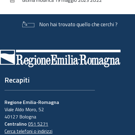
documento
Non hai trovato quello che cerchi ?
Piè
di
pagina
Recapiti
Regione Emilia-Romagna
Viale Aldo Moro, 52
40127 Bologna
Centralino
051 5271
Cerca telefoni o indirizzi