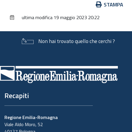
Azioni
STAMPA
sul
ultima modifica
19 maggio 2023 20:22
documento
Non hai trovato quello che cerchi ?
Piè
di
pagina
Recapiti
Regione Emilia-Romagna
Viale Aldo Moro, 52
40127 Bologna