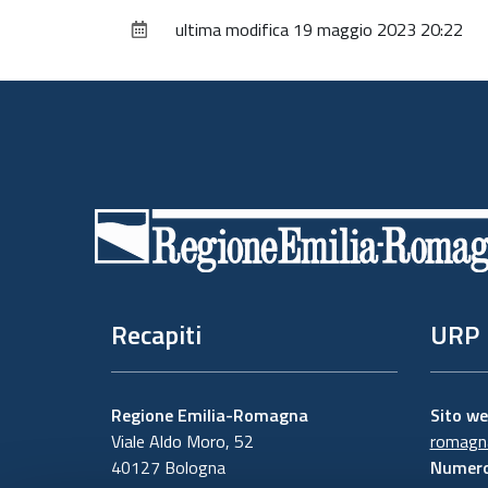
ultima modifica
19 maggio 2023 20:22
Piè
di
pagina
Recapiti
URP
Regione Emilia-Romagna
Sito w
Viale Aldo Moro, 52
romagna
40127 Bologna
Numero