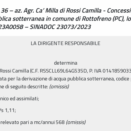
 36 – az. Agr. Ca’ Milla di Rossi Camilla - Conces
lica sotterranea in comune di Rottofreno (PC), lo
. PC23A0058 – SINADOC 23073/2023
LA DIRIGENTE RESPONSABILE
determina
di Rossi Camilla (C.F. RSSCLL69L64G535D, P. IVA 01418590335), f
ta per la derivazione di acqua pubblica sotterranea, codice 
he di seguito descritte:
(omissis)
nico ed assimilati;
/s 1,11;
relevato pari a mc/annui 568
(omissis)