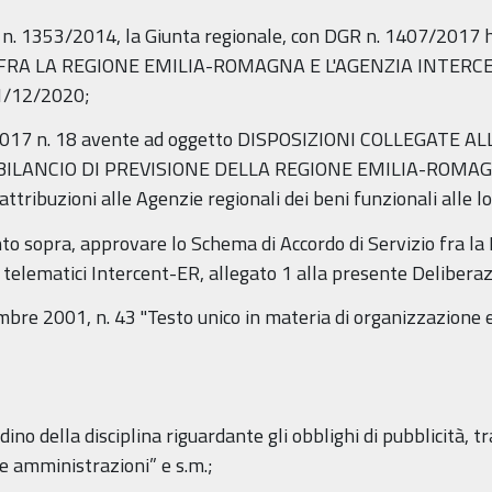
one n. 1353/2014, la Giunta regionale, con DGR n. 1407/201
RA LA REGIONE EMILIA-ROMAGNA E L'AGENZIA INTERCENT-E
31/12/2020;
8/2017 n. 18 avente ad oggetto DISPOSIZIONI COLLEGATE
LANCIO DI PREVISIONE DELLA REGIONE EMILIA-ROMAGNA 2
attribuzioni alle Agenzie regionali dei beni funzionali alle lo
nto sopra, approvare lo Schema di Accordo di Servizio fra l
i telematici Intercent-ER, allegato 1 alla presente Delibera
bre 2001, n. 43 "Testo unico in materia di organizzazione e 
dino della disciplina riguardante gli obblighi di pubblicità, 
e amministrazioni” e s.m.;