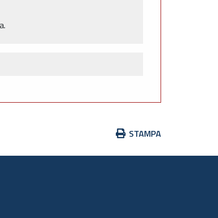
a.
Azioni
STAMPA
sul
documento