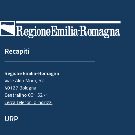
Piè
di
pagina
Recapiti
Regione Emilia-Romagna
Viale Aldo Moro, 52
40127 Bologna
Centralino
051 5271
Cerca telefoni o indirizzi
URP