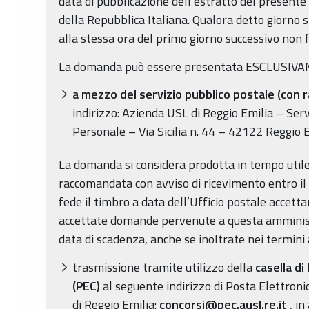
data di pubblicazione dell’estratto del presente
della Repubblica Italiana. Qualora detto giorno s
alla stessa ora del primo giorno successivo non f
La domanda può essere presentata ESCLUSIVAM
a mezzo del servizio pubblico postale
(con 
indirizzo: Azienda USL di Reggio Emilia – Serv
Personale – Via Sicilia n. 44 – 42122 Reggio E
La domanda si considera prodotta in tempo util
raccomandata con avviso di ricevimento entro il t
fede il timbro a data dell’Ufficio postale acce
accettate domande pervenute a questa amministr
data di scadenza, anche se inoltrate nei termini
trasmissione tramite utilizzo della
casella di
(PEC)
al seguente indirizzo di Posta Elettroni
di Reggio Emilia:
concorsi@pec.ausl.re.it
, i