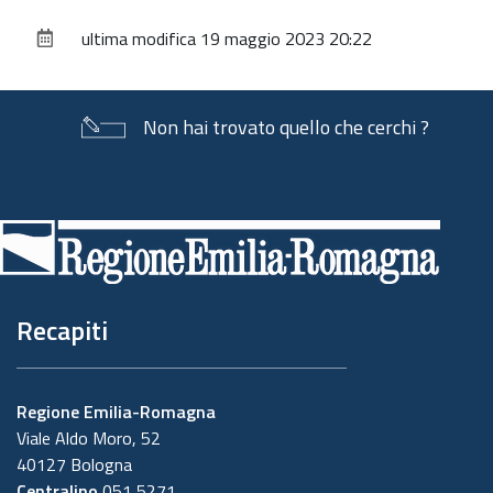
sul
ultima modifica
19 maggio 2023 20:22
documento
Non hai trovato quello che cerchi ?
Piè
di
pagina
Recapiti
Regione Emilia-Romagna
Viale Aldo Moro, 52
40127 Bologna
Centralino
051 5271