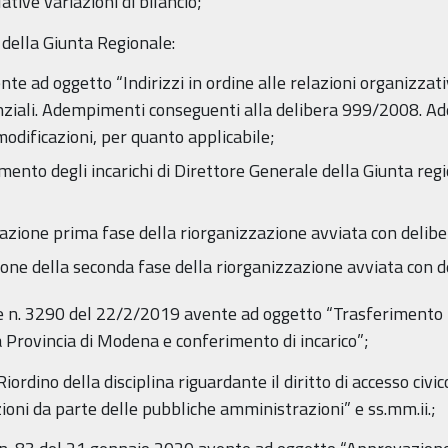
tive variazioni di bilancio;
 della Giunta Regionale:
e ad oggetto “Indirizzi in ordine alle relazioni organizzativ
igenziali. Adempimenti conseguenti alla delibera 999/2008.
odificazioni, per quanto applicabile;
nto degli incarichi di Direttore Generale della Giunta region
azione prima fase della riorganizzazione avviata con deli
ione della seconda fase della riorganizzazione avviata con
e n. 3290 del 22/2/2019 avente ad oggetto “Trasferimento n
a Provincia di Modena e conferimento di incarico”;
iordino della disciplina riguardante il diritto di accesso civico
ioni da parte delle pubbliche amministrazioni” e ss.mm.ii.;