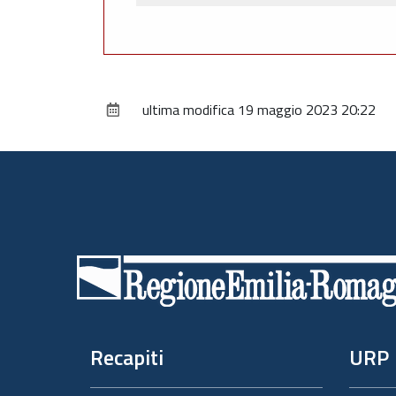
ultima modifica
19 maggio 2023 20:22
Piè
di
pagina
Recapiti
URP