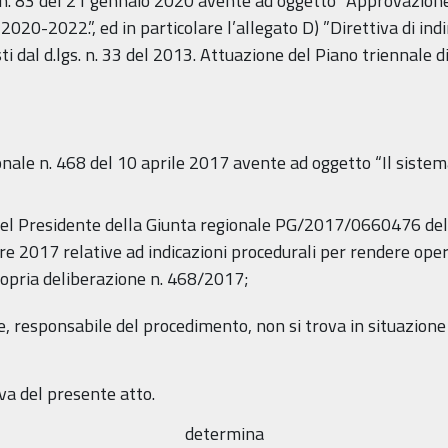
 n. 83 del 21 gennaio 2020 avente ad oggetto “Approvazion
020-2022.”, ed in particolare l’allegato D) ”Direttiva di indi
sti dal d.lgs. n. 33 del 2013. Attuazione del Piano triennale
onale n. 468 del 10 aprile 2017 avente ad oggetto “Il sistema
o del Presidente della Giunta regionale PG/2017/0660476 de
017 relative ad indicazioni procedurali per rendere operati
ropria deliberazione n. 468/2017;
te, responsabile del procedimento, non si trova in situazione 
va del presente atto.
determina