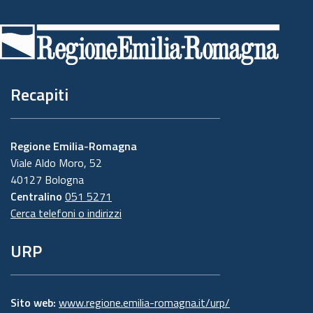
Piè
di
pagina
Recapiti
Regione Emilia-Romagna
Viale Aldo Moro, 52
40127 Bologna
Centralino
051 5271
Cerca telefoni o indirizzi
URP
Sito web:
www.regione.emilia-romagna.it/urp/