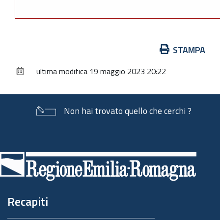
Azioni
STAMPA
sul
ultima modifica
19 maggio 2023 20:22
documento
Non hai trovato quello che cerchi ?
Piè
di
pagina
Recapiti