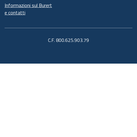
Informazioni sul Burert
e contatti
C.F. 800.625.903.79