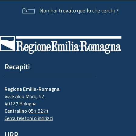
Non hai trovato quello che cerchi ?
Piè
di
pagina
Recapiti
Regione Emilia-Romagna
Viale Aldo Moro, 52
40127 Bologna
Centralino
051 5271
Cerca telefoni o indirizzi
URP