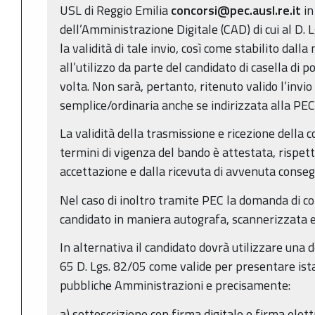
USL di Reggio Emilia
concorsi@pec.ausl.re.it
in
dell’Amministrazione Digitale (CAD) di cui al D. 
la validità di tale invio, così come stabilito dal
all’utilizzo da parte del candidato di casella di p
volta. Non sarà, pertanto, ritenuto valido l’invio
semplice/ordinaria anche se indirizzata alla PEC
La validità della trasmissione e ricezione della 
termini di vigenza del bando è attestata, rispett
accettazione e dalla ricevuta di avvenuta conseg
Nel caso di inoltro tramite PEC la domanda di c
candidato in maniera autografa, scannerizzata e
In alternativa il candidato dovrà utilizzare una d
65 D. Lgs. 82/05 come valide per presentare ista
pubbliche Amministrazioni e precisamente:
a) sottoscrizione con firma digitale o firma elett