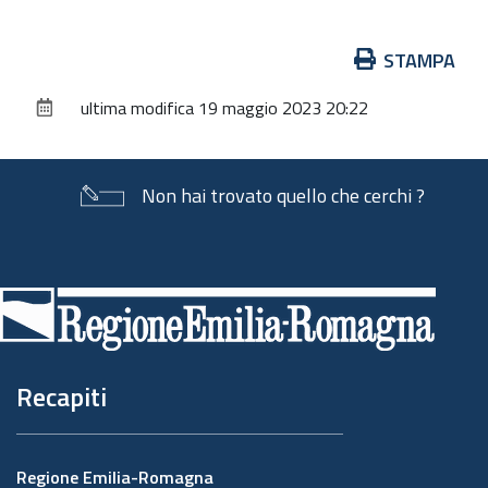
Azioni
STAMPA
sul
ultima modifica
19 maggio 2023 20:22
documento
Non hai trovato quello che cerchi ?
Piè
di
pagina
Recapiti
Regione Emilia-Romagna