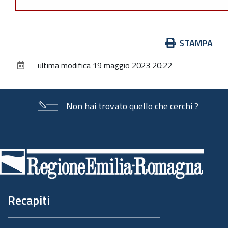
Azioni
STAMPA
sul
ultima modifica
19 maggio 2023 20:22
documento
Non hai trovato quello che cerchi ?
Piè
di
pagina
Recapiti