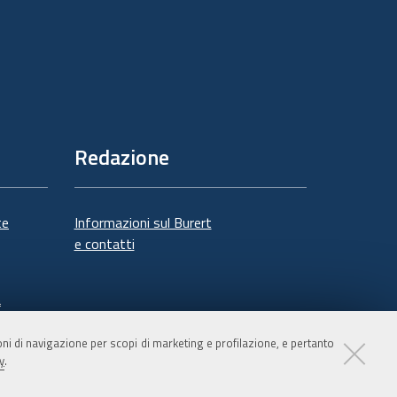
Redazione
te
Informazioni sul Burert
e contatti
à
ioni di navigazione per scopi di marketing e profilazione, e pertanto
y
.