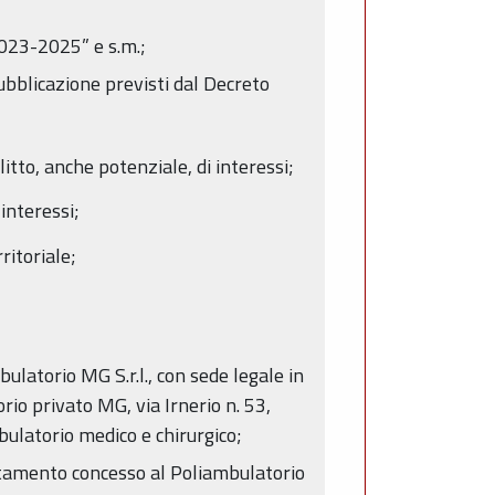
2023-2025” e s.m.;
pubblicazione previsti dal Decreto
itto, anche potenziale, di interessi;
 interessi;
ritoriale;
latorio MG S.r.l., con sede legale in
rio privato MG, via Irnerio n. 53,
mbulatorio medico e chirurgico;
editamento concesso al Poliambulatorio