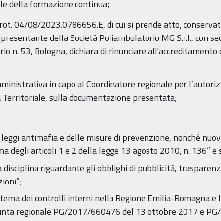
le della formazione continua;
Prot. 04/08/2023.0786656.E, di cui si prende atto, conservat
rappresentante della Società Poliambulatorio MG S.r.l., con se
o n. 53, Bologna, dichiara di rinunciare all'accreditamento d
amministrativa in capo al Coordinatore regionale per l’autori
 Territoriale, sulla documentazione presentata;
e leggi antimafia e delle misure di prevenzione, nonché nuove
degli articoli 1 e 2 della legge 13 agosto 2010, n. 136” e s
a disciplina riguardante gli obblighi di pubblicità, trasparen
ioni”;
tema dei controlli interni nella Regione Emilia-Romagna e le 
Giunta regionale PG/2017/660476 del 13 ottobre 2017 e P