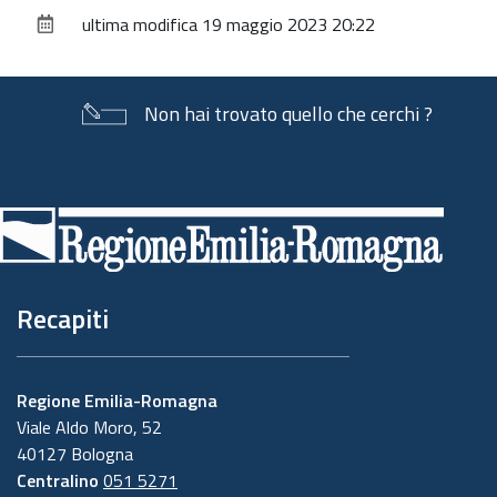
sul
ultima modifica
19 maggio 2023 20:22
documento
Non hai trovato quello che cerchi ?
Piè
di
pagina
Recapiti
Regione Emilia-Romagna
Viale Aldo Moro, 52
40127 Bologna
Centralino
051 5271