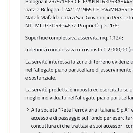
Bologna il 23/9/1963 CF-FVANNL63P63A944R P
nata a Bologna il 24/12/1965 CF-FVAMRA65T64
Natali Mafalda nata a San Giovanni in Persicet
NTLMLD33D53G467Z Proprietà per 1/6;
Superficie complessiva asservita mq. 1.124;
Indennità complessiva corrisposta € 2.000,00 (
La servitù interessa la zona di terreno evidenzi
nell’allegato piano particellare di asserviment
e sostanziale.
La servitù predetta è imposta ed esercitata su u
meglio individuata nell’allegato piano particellar
Alla società “Rete Ferroviaria Italiana S.p.A.” v
accesso e di passaggio sul fondo per esercita
conduttura di che trattasi e suoi accessori, co