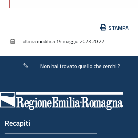
Azioni
STAMPA
sul
ultima modifica
19 maggio 2023 20:22
documento
Non hai trovato quello che cerchi ?
Piè
di
pagina
Recapiti