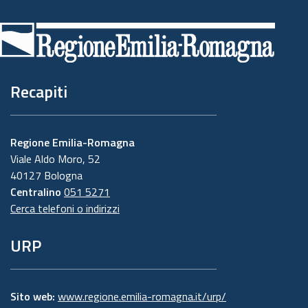
di
pagina
Recapiti
Regione Emilia-Romagna
Viale Aldo Moro, 52
40127 Bologna
Centralino
051 5271
Cerca telefoni o indirizzi
URP
Sito web:
www.regione.emilia-romagna.it/urp/