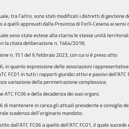
e, tra l’altro, sono stati modificati i distretti di gestione de
a quelli approvati dalla Provincia di Forlì-Cesena ai sensi de
ale sono state estese alla starna le stesse unità territoria
on la citata deliberazione n. 1464/2018;
ione n. 151 del 6 febbraio 2023, con cui si è preso atto:
06, in quanto espressione delle associazioni rappresentativ
ATC FC01 in tutti i rapporti giuridici attivi e passivi dell’AT
senza variazione della perimetrazione complessiva;
one ATC FC06 e della decadenza dei suoi organi;
 di mantenere in carica gli attuali presidente e consiglio d
rale scadenza dell’originario mandato;
stito dall’ATC FC06 a quello dell’ATC FC01, il quale succede 