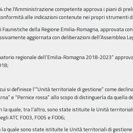
 4 che l'Amministrazione competente approva i piani di prelie
a conformità alle indicazioni contenute nei propri strumenti d
oni Faunistiche della Regione Emilia-Romagna, approvata con 
ivamente aggiornata con deliberazioni dell’Assemblea Legi
o-venatorio regionale dell’Emilia-Romagna 2018-2023” approv
018;
i si definisce l’“Unità territoriale di gestione” come declina
rna” e “Pernice rossa” allo scopo di distinguerla da quella de
a quale, tra l’altro, sono state istituite le Unità territorial
i degli ATC FO03, FO05 e FO06;
a quale sono state istituite le Unità territoriali di gestione