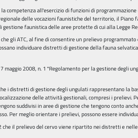
ne la competenza all'esercizio di funzioni di programmazione 
gionale delle vocazioni faunistiche del territorio, il Piano 
i gestione faunistica delle aree protette di cui alla Legge R
e che gli ATC, al fine di consentire un prelievo programmato
ano individuare distretti di gestione della fauna selvatica
27 maggio 2008, n. 1 "Regolamento per la gestione degli ung
o, che i distretti di gestione degli ungulati rappresentano la 
calizzazione delle attività gestionali, compresi i prelievi. P
vengono suddivisi in aree di gestione che tengono conto anche d
esso. Per meglio orientare i prelievi, possono essere individua
 che il prelievo del cervo viene ripartito nei distretti e nell