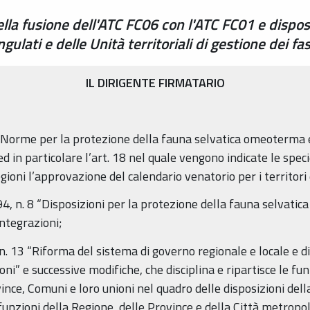
la fusione dell'ATC FC06 con l'ATC FC01 e dispos
ulati e delle Unità territoriali di gestione dei fa
IL DIRIGENTE FIRMATARIO
"Norme per la protezione della fauna selvatica omeoterma e 
 in particolare l’art. 18 nel quale vengono indicate le specie c
ioni l’approvazione del calendario venatorio per i territor
 n. 8 “Disposizioni per la protezione della fauna selvatica e
integrazioni;
n. 13 “Riforma del sistema di governo regionale e locale e d
ni” e successive modifiche, che disciplina e ripartisce le f
nce, Comuni e loro unioni nel quadro delle disposizioni dell
e funzioni della Regione, delle Province e della Città metropo