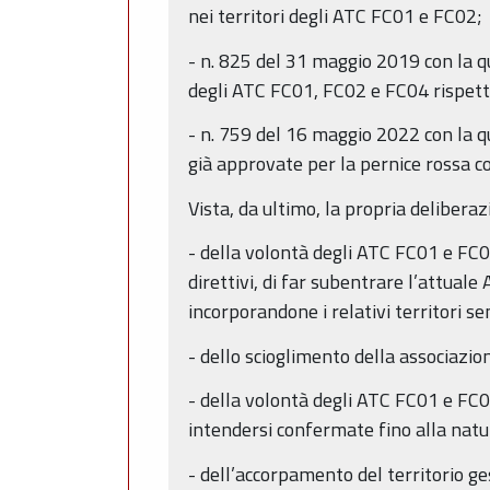
nei territori degli ATC FC01 e FC02;
- n. 825 del 31 maggio 2019 con la qual
degli ATC FC01, FC02 e FC04 rispetto 
- n. 759 del 16 maggio 2022 con la qu
già approvate per la pernice rossa c
Vista, da ultimo, la propria deliberaz
- della volontà degli ATC FC01 e FC
direttivi, di far subentrare l’attuale 
incorporandone i relativi territori 
- dello scioglimento della associazi
- della volontà degli ATC FC01 e FC06
intendersi confermate fino alla natu
- dell’accorpamento del territorio ge