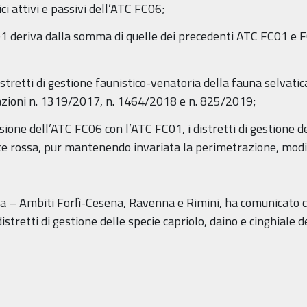
dici attivi e passivi dell’ATC FC06;
1 deriva dalla somma di quelle dei precedenti ATC FC01 e FC
stretti di gestione faunistico-venatoria della fauna selvatica
azioni n. 1319/2017, n. 1464/2018 e n. 825/2019;
ione dell’ATC FC06 con l’ATC FC01, i distretti di gestione degl
ice rossa, pur mantenendo invariata la perimetrazione, mod
esca – Ambiti Forlì-Cesena, Ravenna e Rimini, ha comunicato 
stretti di gestione delle specie capriolo, daino e cinghiale