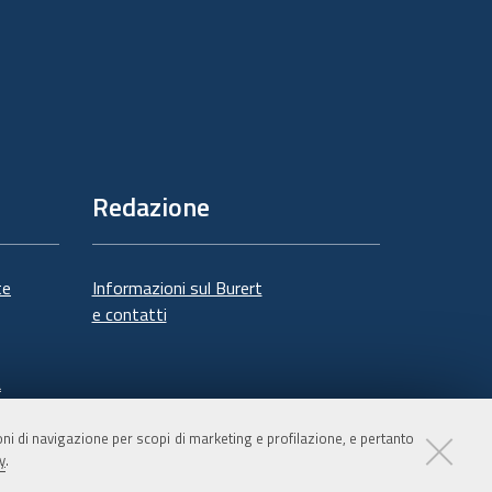
Redazione
te
Informazioni sul Burert
e contatti
à
ioni di navigazione per scopi di marketing e profilazione, e pertanto
y
.