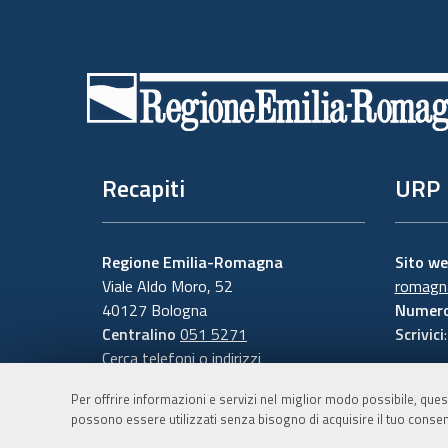
Piè
di
pagina
Recapiti
URP
Regione Emilia-Romagna
Sito w
Viale Aldo Moro, 52
romagna
40127 Bologna
Numero
Centralino
051 5271
Scrivici
Cerca telefoni o indirizzi
Per offrire informazioni e servizi nel miglior modo possibile, ques
possono essere utilizzati senza bisogno di acquisire il tuo consen