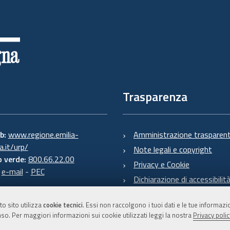
Trasparenza
eb:
www.regione.emilia-
Amministrazione trasparen
.it/urp/
Note legali e copyright
 verde:
800.66.22.00
Privacy e Cookie
:
e-mail
-
PEC
Dichiarazione di accessibilit
to sito utilizza
cookie tecnici
. Essi non raccolgono i tuoi dati e le tue informaz
so. Per maggiori informazioni sui cookie utilizzati leggi la nostra
Privacy polic
C.F. 800.625.903.79