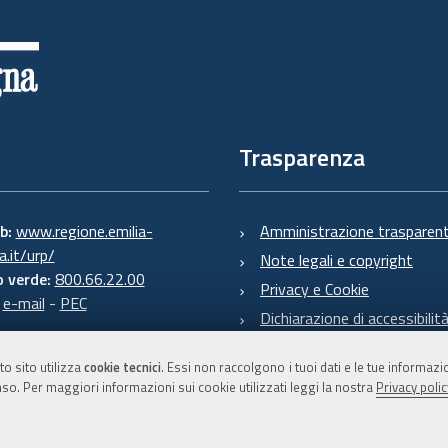
Trasparenza
eb:
www.regione.emilia-
Amministrazione trasparen
.it/urp/
Note legali e copyright
 verde:
800.66.22.00
Privacy e Cookie
:
e-mail
-
PEC
Dichiarazione di accessibilit
to sito utilizza
cookie tecnici
. Essi non raccolgono i tuoi dati e le tue informaz
so. Per maggiori informazioni sui cookie utilizzati leggi la nostra
Privacy polic
C.F. 800.625.903.79