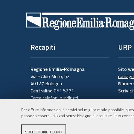
Piè
di
pagina
Recapiti
URP
Regione Emilia-Romagna
Sito w
Viale Aldo Moro, 52
romagna
40127 Bologna
Numero
Centralino
051 5271
Scrivici
Cerca telefoni o indirizzi
Per offrire informazioni e servizi nel miglior modo possibile, ques
possono essere utilizzati senza bisogno di acquisire il tuo consen
SOLO COOKIE TECNICI