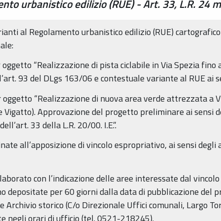
nto urbanistico edilizio (RUE) - Art. 33, L.R. 24 
rianti al Regolamento urbanistico edilizio (RUE) cartografi
ale:
oggetto “Realizzazione di pista ciclabile in Via Spezia fino
’art. 93 del DLgs 163/06 e contestuale variante al RUE ai sens
oggetto “Realizzazione di nuova area verde attrezzata a Vig
e Vigatto). Approvazione del progetto preliminare ai sensi d
ll’art. 33 della L.R. 20/00. I.E.”.
ate all’apposizione di vincolo espropriativo, ai sensi degli 
laborato con l’indicazione delle aree interessate dal vincolo
 depositate per 60 giorni dalla data di pubblicazione del pr
o e Archivio storico (C/o Direzionale Uffici comunali, Largo T
negli orari di ufficio (tel. 0521-218245).