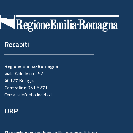
Piè
di
pagina
Recapiti
Regione Emilia-Romagna
Viale Aldo Moro, 52
40127 Bologna
Centralino
051 5271
Cerca telefoni o indirizzi
URP
Sito web:
www.regione.emilia-romagna.it/urp/