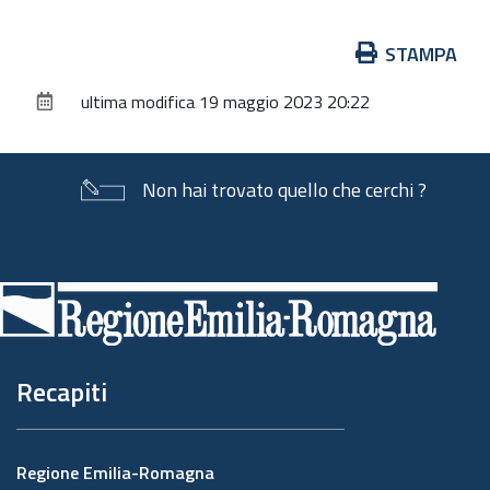
Azioni
STAMPA
sul
ultima modifica
19 maggio 2023 20:22
documento
Non hai trovato quello che cerchi ?
Piè
di
pagina
Recapiti
Regione Emilia-Romagna