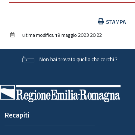
Azioni
STAMPA
sul
ultima modifica
19 maggio 2023 20:22
documento
Non hai trovato quello che cerchi ?
Piè
di
pagina
Recapiti