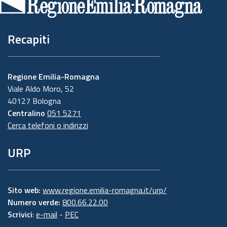
pagina
Recapiti
Regione Emilia-Romagna
Viale Aldo Moro, 52
40127 Bologna
Centralino
051 5271
Cerca telefoni o indirizzi
URP
Sito web:
www.regione.emilia-romagna.it/urp/
Numero verde:
800.66.22.00
Scrivici
:
e-mail
-
PEC