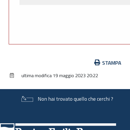
Azioni
STAMPA
sul
ultima modifica
19 maggio 2023 20:22
documento
Non hai trovato quello che cerchi ?
Piè
di