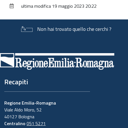
sul
ultima modifica
19 maggio 2023 20:22
documento
Non hai trovato quello che cerchi ?
Piè
di
pagina
Recapiti
Regione Emilia-Romagna
Viale Aldo Moro, 52
40127 Bologna
Centralino
051 5271