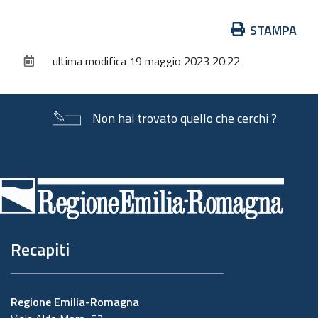
Azioni
STAMPA
sul
ultima modifica
19 maggio 2023 20:22
documento
Non hai trovato quello che cerchi ?
Piè
di
pagina
Recapiti
Regione Emilia-Romagna