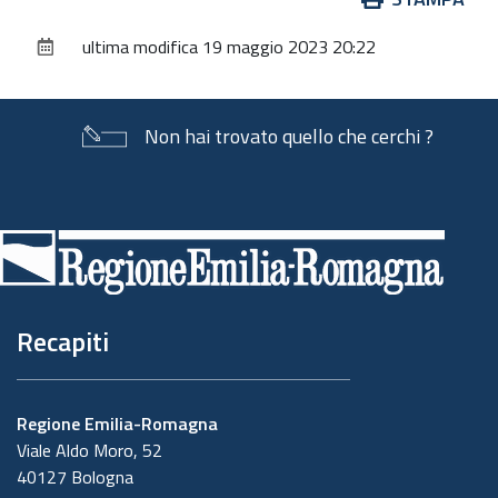
sul
ultima modifica
19 maggio 2023 20:22
documento
Non hai trovato quello che cerchi ?
Piè
di
pagina
Recapiti
Regione Emilia-Romagna
Viale Aldo Moro, 52
40127 Bologna