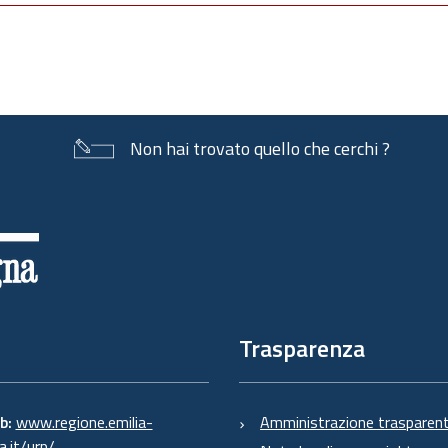
Non hai trovato quello che cerchi ?
Trasparenza
eb:
www.regione.emilia-
Amministrazione trasparen
.it/urp/