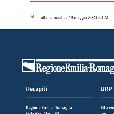
ultima modifica
19 maggio 2023 20:22
Piè
di
pagina
Recapiti
URP
Regione Emilia-Romagna
Sito w
Viale Aldo Moro, 52
romagna