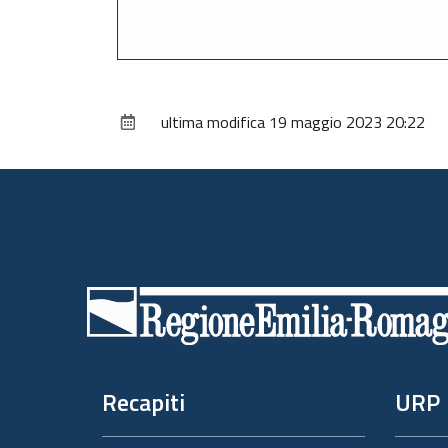
ultima modifica
19 maggio 2023 20:22
Piè
di
pagina
Recapiti
URP