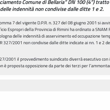
iamento Comune di Bellaria” DN 100 (4”) tratto i
delle indennità non condivise dalle ditte 1 e 2.
26 comma 7 del vigente D.P.R. n. 327 del 08 giugno 2001 si av
cio Espropri della Provincia di Rimini ha ordinato a SNAM Re
Bologna delle indennità di asservimento ed occupazione tem
PR 327/2001 non condivise dalle ditte indicate ai nn. 1 e 2 d
27/2001 il provvedimento suindicato diverrà esecutivo con il
non è proposta opposizione da parte dei terzi per l’ammontar