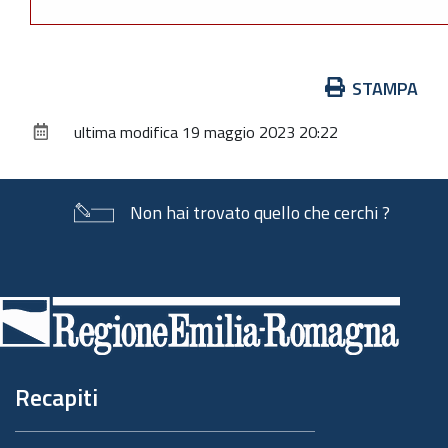
Azioni
STAMPA
sul
ultima modifica
19 maggio 2023 20:22
documento
Non hai trovato quello che cerchi ?
Piè
di
pagina
Recapiti