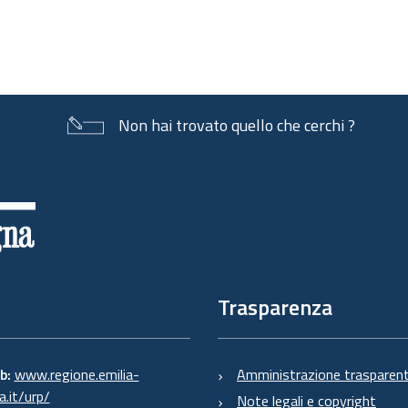
Non hai trovato quello che cerchi ?
Trasparenza
eb:
www.regione.emilia-
Amministrazione trasparen
.it/urp/
Note legali e copyright