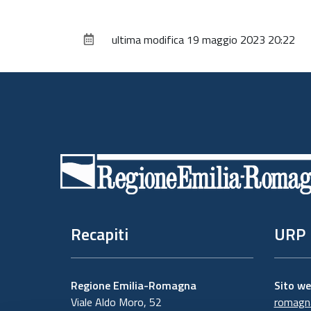
ultima modifica
19 maggio 2023 20:22
Piè
di
pagina
Recapiti
URP
Regione Emilia-Romagna
Sito w
Viale Aldo Moro, 52
romagna