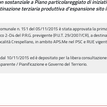
 sostanziale a Piano particolareggiato di iniziat
inazione terziaria produttiva d'espansione sito in
 Comunale n. 151 del 05/11/2015 è stata approvata la prima
ico 2-D4 del P.R.G. previgente (P.U.T. 29/2007/CR), a destina
località Crespellano, in ambito APS.Me nel PSC e RUE vigenti
re dal 10/11/2015 ed è depositato per la libera consultazion
arente / Pianificazione e Governo del Terriorio.