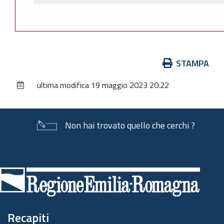
Azioni
STAMPA
sul
ultima modifica
19 maggio 2023 20:22
documento
Non hai trovato quello che cerchi ?
Piè
di
pagina
Recapiti