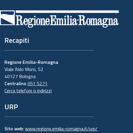
Piè
di
pagina
Recapiti
Regione Emilia-Romagna
Viale Aldo Moro, 52
40127 Bologna
Centralino
051 5271
Cerca telefoni o indirizzi
URP
Sito web:
www.regione.emilia-romagna.it/urp/