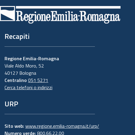
di
pagina
Recapiti
Regione Emilia-Romagna
Viale Aldo Moro, 52
40127 Bologna
Centralino
051 5271
Cerca telefoni o indirizzi
URP
Sito web:
www.regione.emilia-romagna.it/urp/
Numero verde:
800.66.22.00