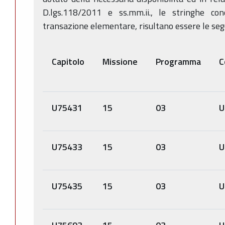
D.lgs.118/2011 e ss.mm.ii., le stringhe conc
transazione elementare, risultano essere le seg
Capitolo
Missione
Programma
C
U75431
15
03
U
U75433
15
03
U
U75435
15
03
U