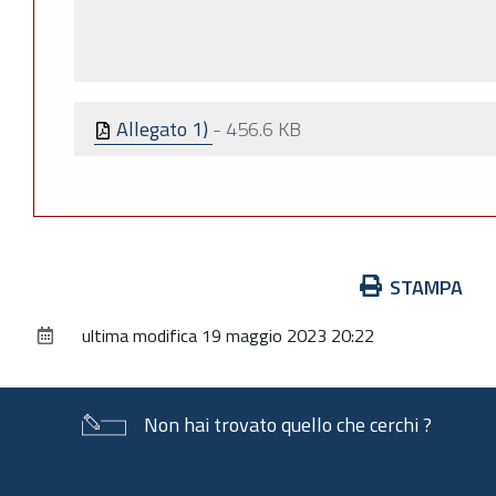
Allegato 1)
-
456.6 KB
Azioni
STAMPA
sul
ultima modifica
19 maggio 2023 20:22
documento
Non hai trovato quello che cerchi ?
Piè