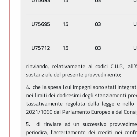
U75693
15
03
U
U75695
15
03
U
U75712
15
03
U
rinviando, relativamente ai codici C.U.P., all
sostanziale del presente provvedimento;
4. che la spesa i cui impegni sono stati integrat
nei limiti dei dodicesimi degli stanziamenti prev
tassativamente regolata dalla legge e nello 
2021/1060 del Parlamento Europeo e del Consig
5. di rinviare ad un successivo provvedime
periodica, l’accertamento dei crediti nei con