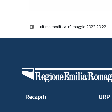
ultima modifica
19 maggio 2023 20:22
Piè
di
pagina
Recapiti
URP