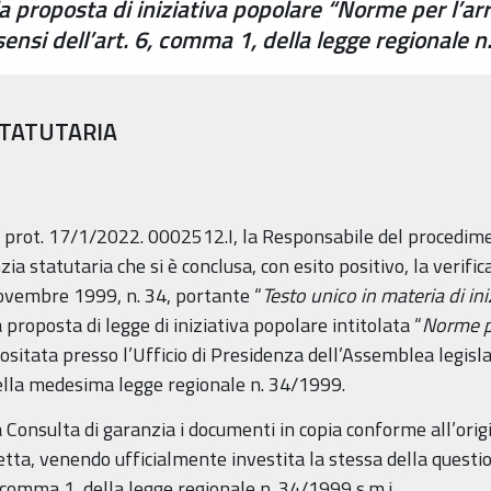
la proposta di iniziativa popolare “Norme per l’a
i sensi dell’art. 6, comma 1, della legge regionale 
STATUTARIA
 prot. 17/1/2022. 0002512.I, la Responsabile del procedime
a statutaria che si è conclusa, con esito positivo, la verifica
 novembre 1999, n. 34, portante “
Testo unico in materia di in
a proposta di legge di iniziativa popolare intitolata “
Norme pe
positata presso l’Ufficio di Presidenza dell’Assemblea legisl
della medesima legge regionale n. 34/1999.
a Consulta di garanzia i documenti in copia conforme all’or
detta, venendo ufficialmente investita la stessa della questio
, comma 1, della legge regionale n. 34/1999 s.m.i.