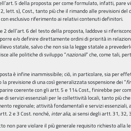
ll’art. 5 della proposta: per come formulato, infatti, pare vi
2, lett. s), Cost., tanto più che il rimando alle previsioni del
n esclusivo riferimento ai relativi contenuti definitori.
 2 dell’art. 6 del testo della proposta, laddove si riferiscon
porre e/o definire direttamente ordini di priorità in relazio
lievo statale, salvo che non sia la legge statale a preveder
isce alle politiche di sviluppo “
nazionali
” che, come tali, p
posta è infine inammissibile; ciò, in particolare, sia per effet
 la previsione di una così generalizzata sospensione dei “
fi
pparire coerente con gli artt. 5 e 114 Cost., finirebbe per 
 di servizi essenziali per le collettività locali, tanto più ch
ento regionale; attività fondamentali e servizi essenziali,
artt. 2 e 3 Cost. nonché,
inter alia
, ai sensi degli artt. 31, 32,
tto non pare violare il più generale requisito richiesto alla le