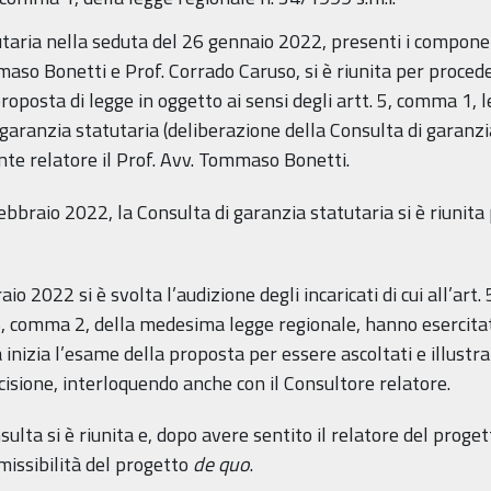
taria nella seduta del 26 gennaio 2022, presenti i componen
aso Bonetti e Prof. Corrado Caruso, si è riunita per proceder
proposta di legge in oggetto ai sensi degli artt. 5, comma 1, l
aranzia statutaria (deliberazione della Consulta di garanzia
te relatore il Prof. Avv. Tommaso Bonetti.
bbraio 2022, la Consulta di garanzia statutaria si è riunita
io 2022 si è svolta l’audizione degli incaricati di cui all’art
6, comma 2, della medesima legge regionale, hanno esercitato 
a inizia l’esame della proposta per essere ascoltati e illus
cisione, interloquendo anche con il Consultore relatore.
ulta si è riunita e, dopo avere sentito il relatore del proge
mmissibilità del progetto
de quo
.