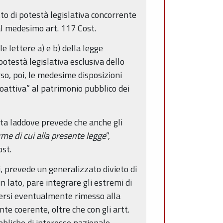
tto di potestà legislativa concorrente
 al medesimo art. 117 Cost.
e lettere a) e b) della legge
potestà legislativa esclusiva dello
erso, poi, le medesime disposizioni
“coattiva” al patrimonio pubblico dei
ta laddove prevede che anche gli
me di cui alla presente legge
”,
ost.
ti, prevede un generalizzato divieto di
un lato, pare integrare gli estremi di
enersi eventualmente rimesso alla
nte coerente, oltre che con gli artt.
bbliche di interesse nazionale.