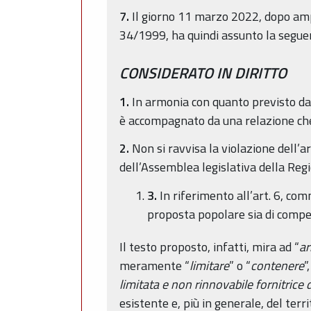
7.
Il giorno 11 marzo 2022, dopo ampia 
34/1999, ha quindi assunto la segue
CONSIDERATO IN DIRITTO
1.
In armonia con quanto previsto dall
è accompagnato da una relazione che i
2.
Non si ravvisa la violazione dell’
dell’Assemblea legislativa della Re
3.
In riferimento all’art. 6, com
proposta popolare sia di compet
Il testo proposto, infatti, mira ad “
ar
meramente “
limitare
” o “
contenere
”
limitata e non rinnovabile fornitrice d
esistente e, più in generale, del terri