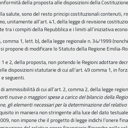
onformità della proposta alle disposizioni della Costituzione
la salute, sono del resto principi costituzionali contenuti, ri
mo, unitamente all’art. 41, della legge di revisione costituz
 tra i compiti della Repubblica e i limiti all’iniziativa econ
6, comma 1, lett. b), della legge regionale n. 34/1999 (nonch
n si propone di modificare lo Statuto della Regione Emilia-
 1 e 2, della proposta, non potendo le Regioni adottare decreti
elle disposizioni statutarie di cui all’art. 49 comma 1, in forz
50 e seguenti.
di ammissibilità di cui all’art. 2, comma 2, della legge regio
rti nuove o maggiori spese a carico del bilancio della Regio
one, gli elementi necessari per la determinazione del relativo
uisito in maniera non stringente alla luce del dato testuale
2009, non impone che il progetto di legge indichi l’onere fi
rminazione del relativo onere finanziario (finanche nella s