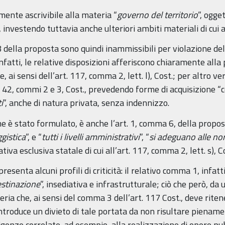
lmente ascrivibile alla materia “
governo del territorio
”, ogge
., investendo tuttavia anche ulteriori ambiti materiali di cui
 8 della proposta sono quindi inammissibili per violazione dell
nfatti, le relative disposizioni afferiscono chiaramente alla 
, ai sensi dell’art. 117, comma 2, lett. l), Cost.; per altro v
art. 42, commi 2 e 3, Cost., prevedendo forme di acquisizione 
i
”, anche di natura privata, senza indennizzo.
 è stato formulato, è anche l’art. 1, comma 6, della propos
gistica
”, e “
tutti i livelli amministrativi
”, “
si adeguano alle nor
tiva esclusiva statale di cui all’art. 117, comma 2, lett. s), C
presenta alcuni profili di criticità: il relativo comma 1, infat
estinazione
”, insediativa e infrastrutturale; ciò che però, da 
ria che, ai sensi del comma 3 dell’art. 117 Cost., deve rit
 introduce un divieto di tale portata da non risultare piename
igenze correlate, ad esempio, alla realizzazione di opere pu