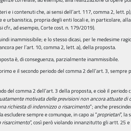
eri e i contenuti che, ai sensi dell’art. 117, comma 2, lett. p
 e urbanistica, propria degli enti locali e, in particolare, al
 cfr., ad esempio, Corte cost. n. 179/2019).
indi inammissibile; e lo stesso dicasi, per le medesime ragion
ancora per l’art. 10, comma 2, lett. a), della proposta.
roposta è, di conseguenza, parzialmente inammissibile.
 primo e il secondo periodo del comma 2 dell’art. 3, sempre p
iodo del comma 2 dell’art. 3 della proposta, e cioè il periodo
uatamente motivata delle previsioni non ancora attuate di c
na richiesta di indennizzo o risarcimento
”; anche prescinde
 da escludere sempre e comunque, in capo ai “
proprietari
”, la
o risarcimento
”, così però violando innanzitutto gli artt. 25 