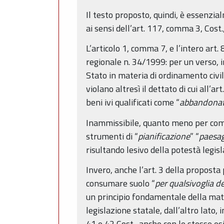
Il testo proposto, quindi, è essenzia
ai sensi dell’art. 117, comma 3, Cost
L’articolo 1, comma 7, e l’intero art.
regionale n. 34/1999: per un verso, i
Stato in materia di ordinamento civile
violano altresì il dettato di cui all’
beni ivi qualificati come “
abbandonat
Inammissibile, quanto meno per come
strumenti di “
pianificazione
” “
paesag
risultando lesivo della potestà legisla
Invero, anche l’art. 3 della proposta 
consumare suolo “
per qualsivoglia d
un principio fondamentale della mate
legislazione statale, dall’altro lato,
41 e 42 Cost., anche con le stesse es