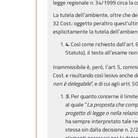
legge regionale n. 34/1999 circa la c
La tutela dell’ambiente, oltre che del
32 Cost.: oggetto peraltro quest’ulti
esplicitamente la tutela dell’ambiente
4.
Così come richiesto dall’art. 
Statuto), il testo all’esame no
Inammissibile è, però, l’art. 5, commi
Cost. e risultando così lesivo anche d
non è delegabile
”, e di cui agli artt. 
5.
Per quanto concerne il limite 
al quale “
La proposta che compo
progetto di legge o nella relazi
ha sempre interpretato tale req
stessa sin dalla decisione n. 2/
elementi necessari per la dete