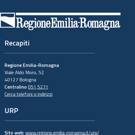
Piè
di
pagina
Recapiti
Regione Emilia-Romagna
Viale Aldo Moro, 52
40127 Bologna
Centralino
051 5271
Cerca telefoni o indirizzi
URP
Sito web:
www.regione.emilia-romagna.it/urp/