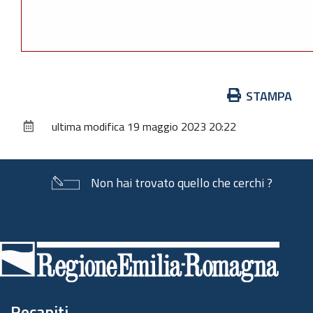
Azioni
STAMPA
sul
ultima modifica
19 maggio 2023 20:22
documento
Non hai trovato quello che cerchi ?
Piè
di
pagina
Recapiti