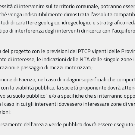
ssità di intervenire sul territorio comunale, potranno essere
rchè venga indiscutibilmente dimostrata l’assoluta compatibil
udi di carattere geologico, idrogeologico e stratigrafico reda
tipo di interferenza degli interventi di ricerca con l’acquifer
a del progetto con le previsioni dei PTCP vigenti delle Prov
o di interesse, le indicazioni delle NTA delle singole zone i
forazioni e passaggio di mezzi motorizzati;
comune di Faenza, nel caso di indagini superficiali che compor
con la viabilità pubblica, la società proponente dovrà atte
vo su suolo pubblico” e/o a specifiche che si riterranno op
 nel caso in cui gli interventi dovessero interessare zone di 
ioni:
aversamento dell’area a verde pubblico dovrà essere eseguito 