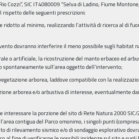
o Cozzi”, SIC IT4080009 “Selva di Ladino, Fiume Montone, T
 rispetto delle seguenti prescrizioni:
e ridotto al minimo, realizzando l’attività di ricerca al di fuo
ervento dovranno interferire il meno possibile sugli habitat n
urale o artificiale, la ricostruzione del manto erbaceo ed a
o spontaneamente sull’area oggetto dell’intervento;
a vegetazione arborea, laddove compatibile con la realizzazio
azione arborea e/o arbustiva di interesse, eventualmente da
sse interessare la porzione del sito di Rete Natura 2000 SI
’area contigua del Parco omonimo, i singoli punti (compresa 
tto di rilevamento sismico e/o di sondaggio esplorativo dovr
o al fine di verificarne le possibili incidenze sul sito e sugl