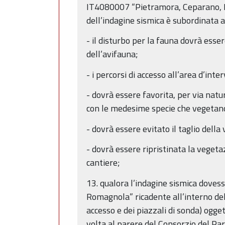
IT4080007 “Pietramora, Ceparano, Ri
dell’indagine sismica è subordinata al
- il disturbo per la fauna dovrà esser
dell’avifauna;
- i percorsi di accesso all’area d’int
- dovrà essere favorita, per via nat
con le medesime specie che vegetan
- dovrà essere evitato il taglio dell
- dovrà essere ripristinata la veget
cantiere;
13. qualora l’indagine sismica dove
Romagnola” ricadente all’interno dell
accesso e dei piazzali di sonda) ogge
volta al parere del Consorzio del Parc