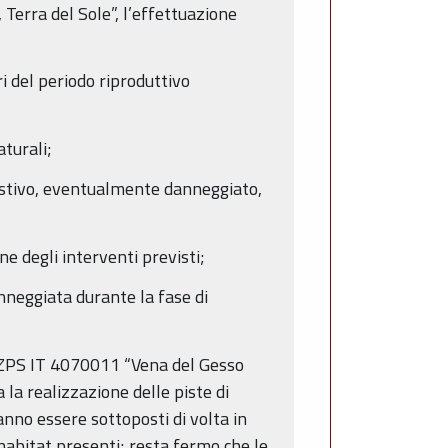
erra del Sole”, l’effettuazione
ri del periodo riproduttivo
aturali;
rbustivo, eventualmente danneggiato,
ne degli interventi previsti;
nneggiata durante la fase di
C/ZPS IT 4070011 “Vena del Gesso
la realizzazione delle piste di
anno essere sottoposti di volta in
i habitat presenti; resta fermo che le