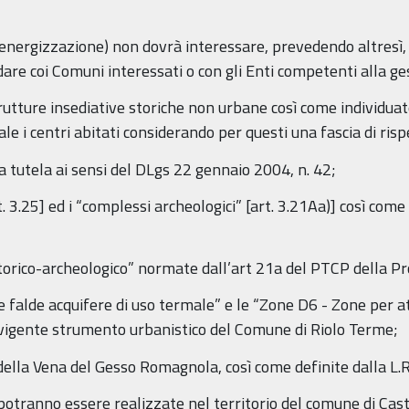
di energizzazione) non dovrà interessare, prevedendo altresì,
are coi Comuni interessati o con gli Enti competenti alla ge
rutture insediative storiche non urbane così come individuate
ale i centri abitati considerando per questi una fascia di ri
i a tutela ai sensi del DLgs 22 gennaio 2004, n. 42;
rt. 3.25] ed i “complessi archeologici” [art. 3.21Aa)] così com
storico-archeologico” normate dall’art 21a del PTCP della Pr
lle falde acquifere di uso termale” e le “Zone D6 - Zone per 
vigente strumento urbanistico del Comune di Riolo Terme;
 della Vena del Gesso Romagnola, così come definite dalla L.
n potranno essere realizzate nel territorio del comune di Cas