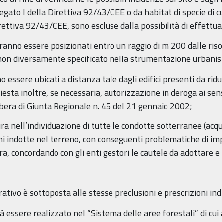
legato I della Direttiva 92/43/CEE o da habitat di specie di cui
ettiva 92/43/CEE, sono escluse dalla possibilità di effettuarv
ranno essere posizionati entro un raggio di m 200 dalle riso
 non diversamente specificato nella strumentazione urbanist
 essere ubicati a distanza tale dagli edifici presenti da ridu
iesta inoltre, se necessaria, autorizzazione in deroga ai sen
elibera di Giunta Regionale n. 45 del 21 gennaio 2002;
ra nell’individuazione di tutte le condotte sotterranee (acqu
ni indotte nel terreno, con conseguenti problematiche di i
, concordando con gli enti gestori le cautele da adottare e 
rativo è sottoposta alle stesse preclusioni e prescrizioni in
à essere realizzato nel “Sistema delle aree forestali” di cui 