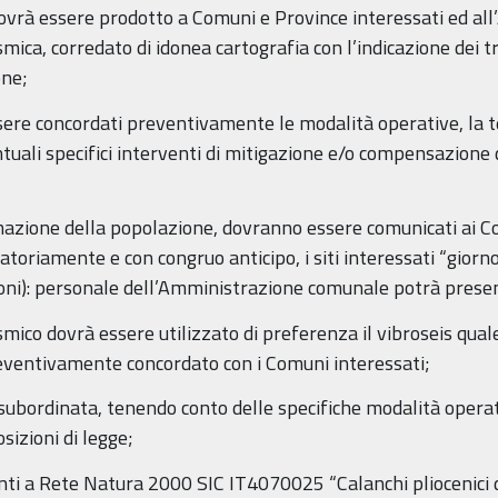
 dovrà essere prodotto a Comuni e Province interessati ed a
smica, corredato di idonea cartografia con l’indicazione dei tr
one;
sere concordati preventivamente le modalità operative, la t
entuali specifici interventi di mitigazione e/o compensazion
mazione della popolazione, dovranno essere comunicati ai C
toriamente e con congruo anticipo, i siti interessati “giorno
ioni): personale dell’Amministrazione comunale potrà presen
ismico dovrà essere utilizzato di preferenza il vibroseis qua
reventivamente concordato con i Comuni interessati;
è subordinata, tenendo conto delle specifiche modalità operati
sizioni di legge;
enti a Rete Natura 2000 SIC IT4070025 “Calanchi pliocenici 