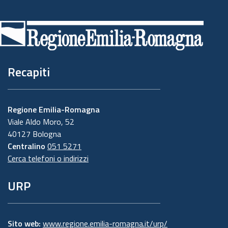
Piè
di
pagina
Recapiti
Regione Emilia-Romagna
Viale Aldo Moro, 52
40127 Bologna
Centralino
051 5271
Cerca telefoni o indirizzi
URP
Sito web:
www.regione.emilia-romagna.it/urp/