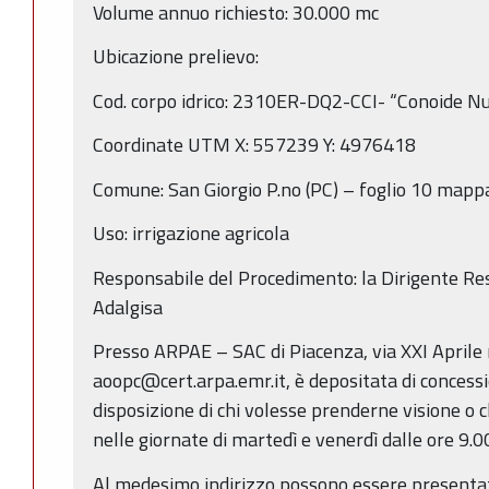
Volume annuo richiesto: 30.000 mc
Ubicazione prelievo:
Cod. corpo idrico: 2310ER-DQ2-CCI- “Conoide Nur
Coordinate UTM X: 557239 Y: 4976418
Comune: San Giorgio P.no (PC) – foglio 10 mapp
Uso: irrigazione agricola
Responsabile del Procedimento: la Dirigente Res
Adalgisa
Presso ARPAE – SAC di Piacenza, via XXI Aprile
aoopc@cert.arpa.emr.it, è depositata di concessi
disposizione di chi volesse prenderne visione o c
nelle giornate di martedì e venerdì dalle ore 9.00
Al medesimo indirizzo possono essere presentat