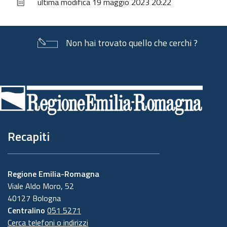
ultima modifica
19 maggio 2023 20:22
documento
Non hai trovato quello che cerchi ?
Piè
di
pagina
Recapiti
Regione Emilia-Romagna
Viale Aldo Moro, 52
40127 Bologna
Centralino
051 5271
Cerca telefoni o indirizzi